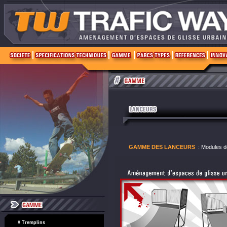
GAMME DES LANCEURS
: Modules de
# Tremplins