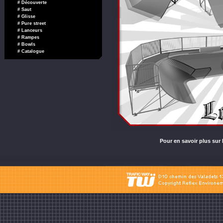
# Découverte
# Saut
# Glisse
# Pure street
# Lanceurs
# Rampes
# Bowls
# Catalogue
Pour en savoir plus su